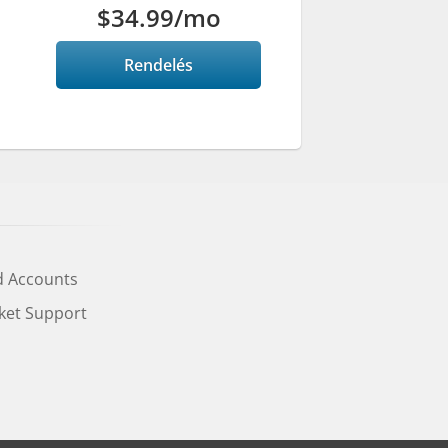
$34.99
/mo
Rendelés
d Accounts
cket Support