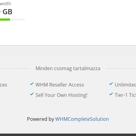
width
0 GB
omplete
Minden csomag tartalmazza
ces
WHM Reseller Access
Unlimite
Sell Your Own Hosting!
Tier-1 Ti
Powered by
WHMCompleteSolution