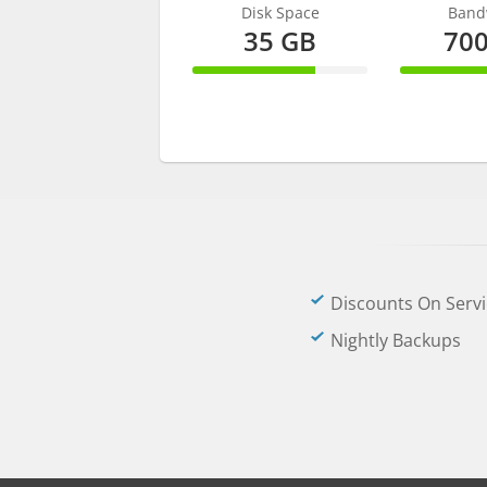
Disk Space
Band
35 GB
70
70% Complete
70% C
Discounts On Servi
Nightly Backups