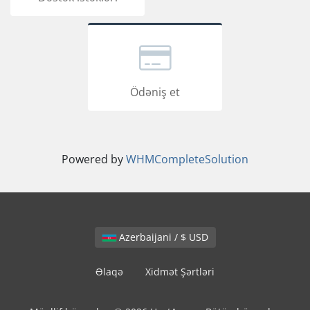
Ödəniş et
Powered by
WHMCompleteSolution
Azerbaijani / $ USD
Əlaqə
Xidmət Şərtləri