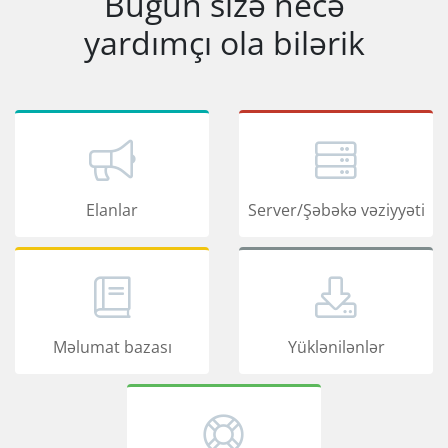
Bugün sizə necə
yardımçı ola bilərik
Elanlar
Server/Şəbəkə vəziyyəti
Məlumat bazası
Yüklənilənlər