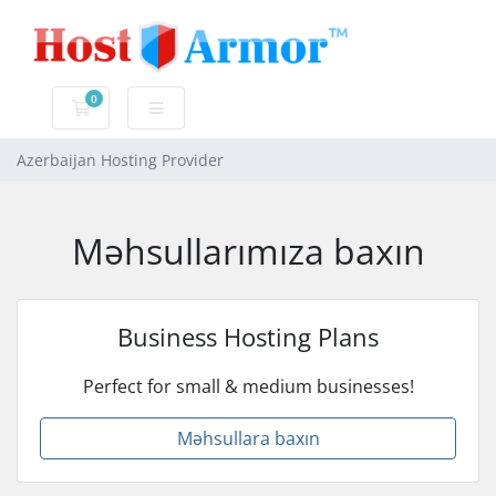
0
Səbət
Azerbaijan Hosting Provider
Məhsullarımıza baxın
Business Hosting Plans
Perfect for small & medium businesses!
Məhsullara baxın