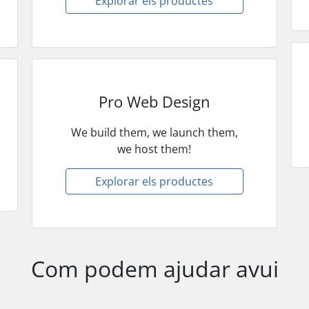
Explorar els productes
Pro Web Design
We build them, we launch them,
we host them!
Explorar els productes
Com podem ajudar avui