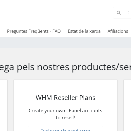
Preguntes Freqüents - FAQ
Estat de la xarxa
Afiliacions
ga pels nostres productes/se
WHM Reseller Plans
Create your own cPanel accounts
to resell!