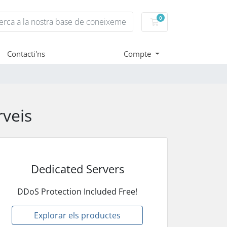
0
Carro de Comandes
Contacti'ns
Compte
rveis
Dedicated Servers
DDoS Protection Included Free!
Explorar els productes