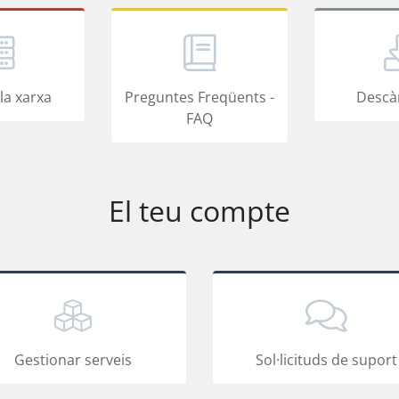
la xarxa
Preguntes Freqüents -
Descà
FAQ
El teu compte
Gestionar serveis
Sol·licituds de suport