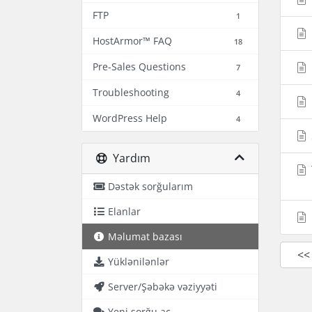
FTP
1
HostArmor™ FAQ
18
Pre-Sales Questions
7
Troubleshooting
4
WordPress Help
4
Yardım
Dəstək sorğularım
Elanlar
Məlumat bazası
<<
Yüklənilənlər
Server/Şəbəkə vəziyyəti
Yeni sorğu aç