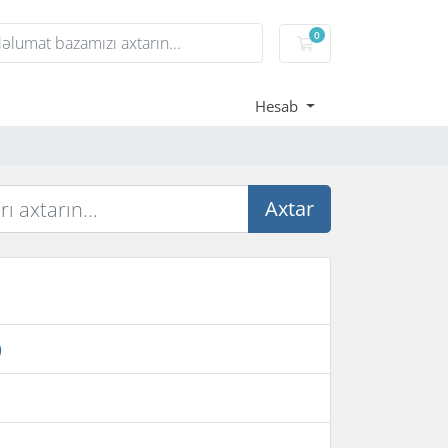
0
Səbət
Hesab
Axtar
)