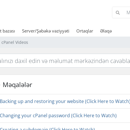
 bazası
Server/Şəbəkə vəziyyəti
Ortaqlar
Əlaqə
cPanel Videos
Məqalələr
Backing up and restoring your website (Click Here to Watch
Changing your cPanel password (Click Here to Watch)
Creating a subdomain (Click Here to Watch)