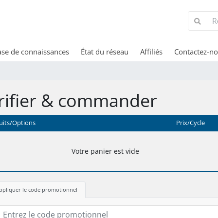
se de connaissances
État du réseau
Affiliés
Contactez-n
rifier & commander
uits/Options
Prix/Cycle
Votre panier est vide
ppliquer le code promotionnel