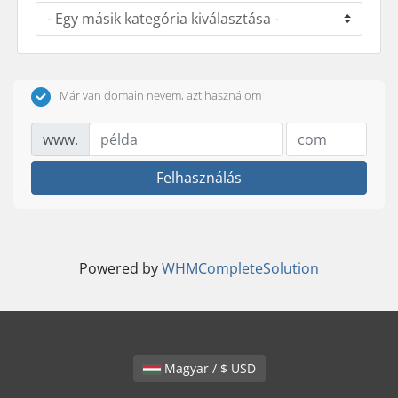
Már van domain nevem, azt használom
www.
Felhasználás
Powered by
WHMCompleteSolution
Magyar / $ USD