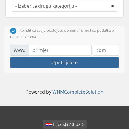
Koristit ću svoju postojeću domenu i uredit ću podatke o
nameserverima
www.
Upotrijebite
Powered by
WHMCompleteSolution
Hrvatski / $ USD