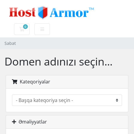
0
Səbət
Səbət
Domen adınızı seçin...
Kateqoriyalar
Əməliyyatlar