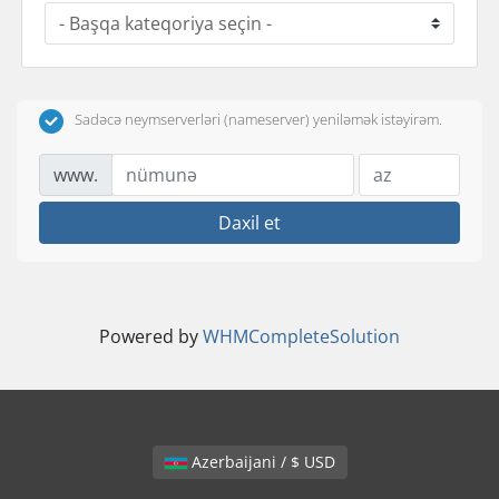
Sadəcə neymserverləri (nameserver) yeniləmək istəyirəm.
www.
Daxil et
Powered by
WHMCompleteSolution
Azerbaijani / $ USD