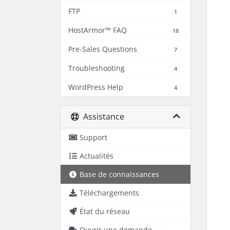
FTP
1
HostArmor™ FAQ
18
Pre-Sales Questions
7
Troubleshooting
4
WordPress Help
4
Assistance
Support
Actualités
Base de connaissances
Téléchargements
État du réseau
Ouvrir une demande