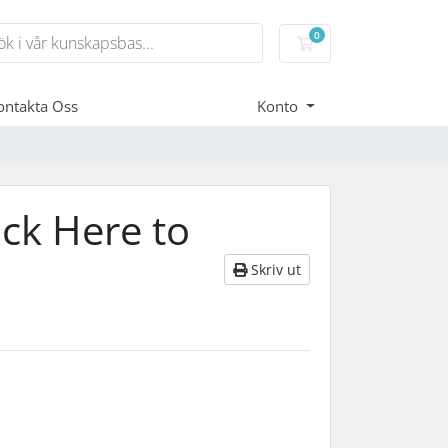
0
Kundvagn
ontakta Oss
Konto
ick Here to
Skriv ut