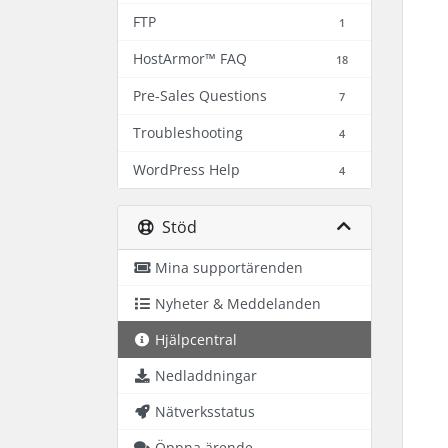
FTP
1
HostArmor™ FAQ
18
Pre-Sales Questions
7
Troubleshooting
4
WordPress Help
4
Stöd
Mina supportärenden
Nyheter & Meddelanden
Hjälpcentral
Nedladdningar
Nätverksstatus
Öppna ärende