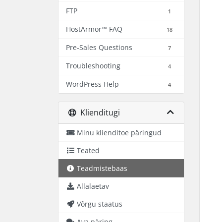
FTP
1
HostArmor™ FAQ
18
Pre-Sales Questions
7
Troubleshooting
4
WordPress Help
4
Klienditugi
Minu klienditoe päringud
Teated
Teadmistebaas
Allalaetav
Võrgu staatus
Ava päring