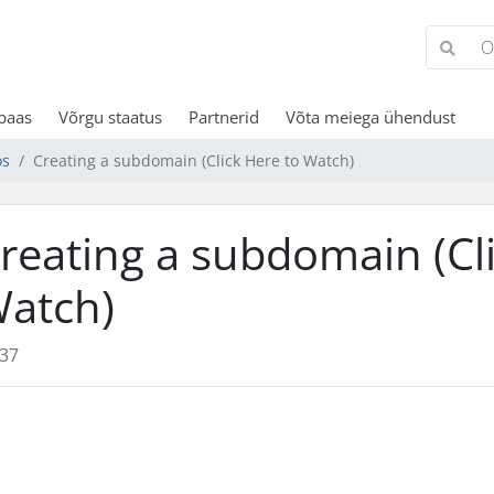
baas
Võrgu staatus
Partnerid
Võta meiega ühendust
os
Creating a subdomain (Click Here to Watch)
reating a subdomain (Cl
atch)
37