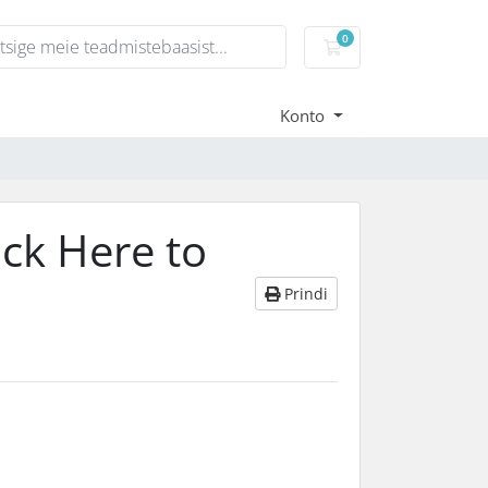
0
Ostukorv
Konto
ick Here to
Prindi