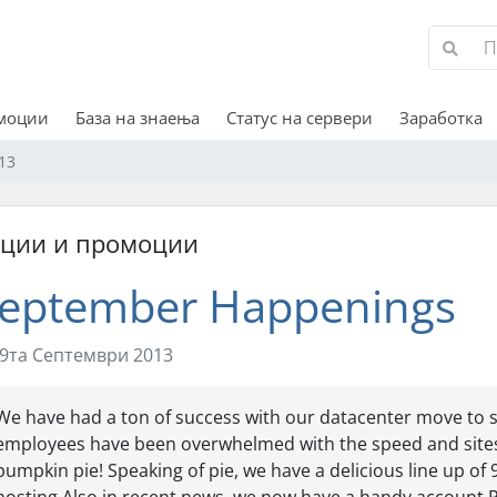
омоции
База на знаења
Статус на сервери
Заработка
13
кции и промоции
eptember Happenings
9та Септември 2013
We have had a ton of success with our datacenter move to s
employees have been overwhelmed with the speed and sites 
pumpkin pie! Speaking of pie, we have a delicious line up of 