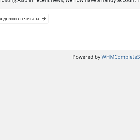
hosting.Also in recent news, we now have a handy account PIN
родолжи со читање
Powered by
WHMCompleteSo