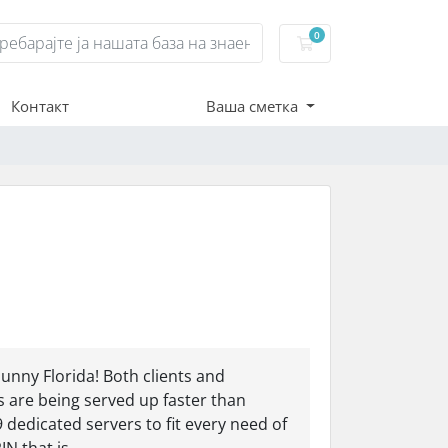
0
Потрошувачка кош
Контакт
Ваша сметка
unny Florida! Both clients and
are being served up faster than
9 dedicated servers to fit every need of