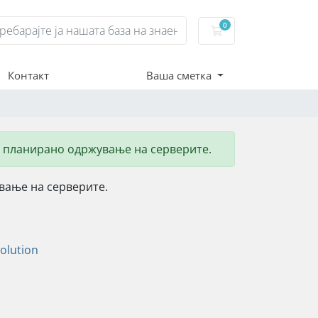
0
Потрошувачка кош
Контакт
Ваша сметка
 планирано одржување на серверите.
вање на серверите.
lution