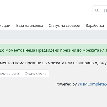
омоции
База на знаења
Статус на сервери
Заработка
Во моментов нема Предвидени прекини во мрежата или
ментов нема прекини во мрежата или планирано одржу
ходна страна
Следна страна
Powered by
WHMCompleteSo