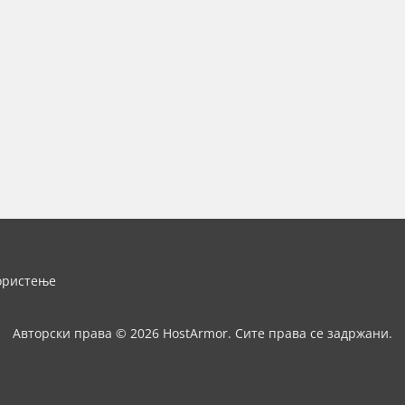
ористење
Авторски права © 2026 HostArmor. Сите права се задржани.