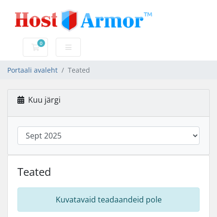
0
Ostukorv
Portaali avaleht
Teated
Kuu järgi
Teated
Kuvatavaid teadaandeid pole