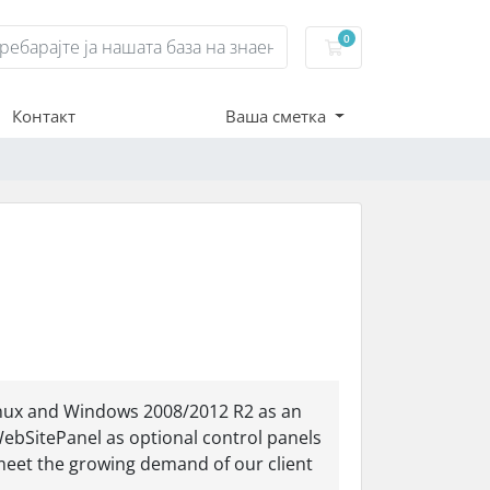
0
Потрошувачка кош
Контакт
Ваша сметка
Linux and Windows 2008/2012 R2 as an
WebSitePanel as optional control panels
meet the growing demand of our client