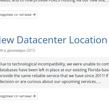
needs, and to now provide FOREX hosting via our new site, ..
родолжи со читање
ew Datacenter Location
4та декември 2015
Due to technological incompatibility, we were unable to comp
databases have been left in place at our existing Florida-ba
provide the same reliable service that we have since 2011! I
decision or are curious about our upcoming services, ...
родолжи со читање