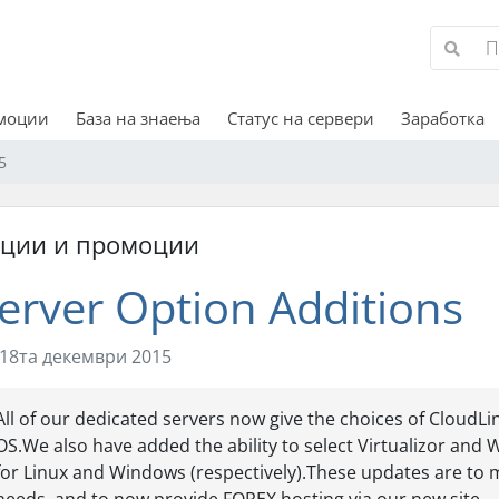
омоции
База на знаења
Статус на сервери
Заработка
5
кции и промоции
erver Option Additions
18та декември 2015
All of our dedicated servers now give the choices of Cloud
OS.We also have added the ability to select Virtualizor and 
for Linux and Windows (respectively).These updates are to 