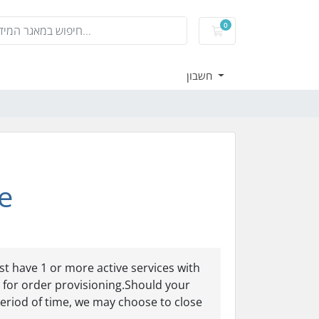
0
עגלת קניות
חשבון
e
t have 1 or more active services with
 for order provisioning.Should your
period of time, we may choose to close