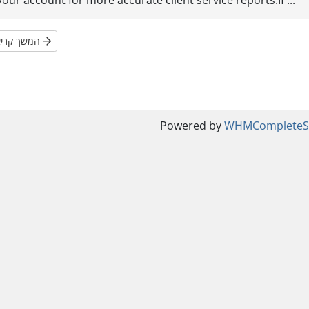
your account for more accurate client service reports.If ...
המשך קריאה
Powered by
WHMCompleteSo