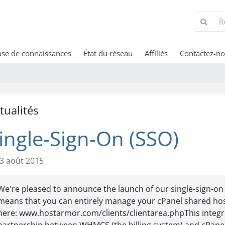
se de connaissances
État du réseau
Affiliés
Contactez-n
tualités
ingle-Sign-On (SSO)
3 août 2015
We're pleased to announce the launch of our single-sign-on
means that you can entirely manage your cPanel shared hos
here: www.hostarmor.com/clients/clientarea.phpThis integr