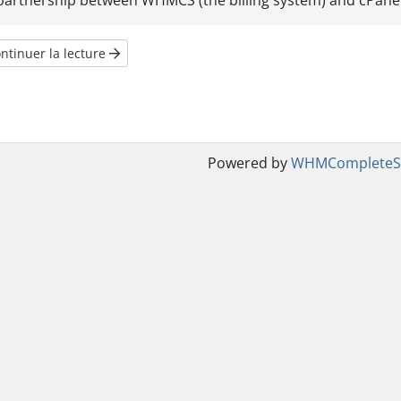
partnership between WHMCS (the billing system) and cPanel (
ntinuer la lecture
Powered by
WHMCompleteSo