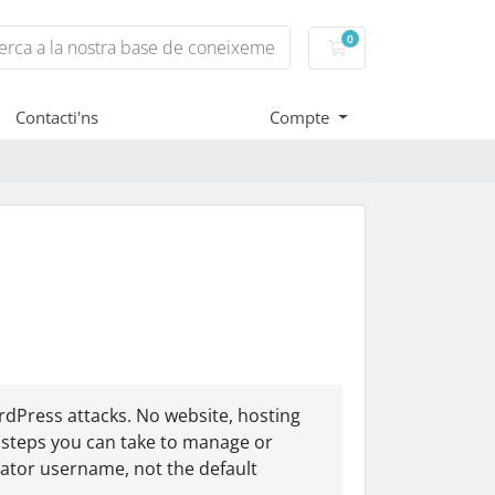
0
Carro de Comandes
Contacti'ns
Compte
s
dPress attacks. No website, hosting
e steps you can take to manage or
rator username, not the default