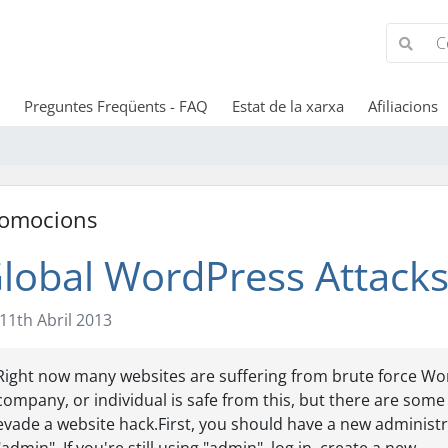
Preguntes Freqüents - FAQ
Estat de la xarxa
Afiliacions
omocions
lobal WordPress Attack
11th Abril 2013
Right now many websites are suffering from brute force Wor
company, or individual is safe from this, but there are som
evade a website hack.First, you should have a new administ