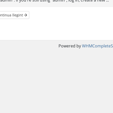
"admin". If you're still using "admin", log in, create a new ...
ntinua llegint
Powered by
WHMCompleteSo