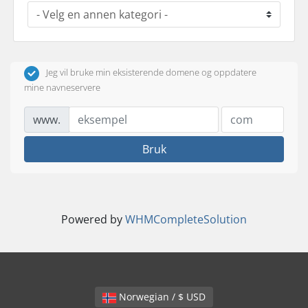
Jeg vil bruke min eksisterende domene og oppdatere
mine navneservere
www.
Bruk
Powered by
WHMCompleteSolution
Norwegian / $ USD