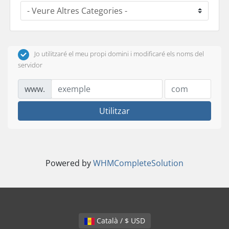
Jo utilitzaré el meu propi domini i modificaré els noms del
servidor
www.
Utilitzar
Powered by
WHMCompleteSolution
Català / $ USD