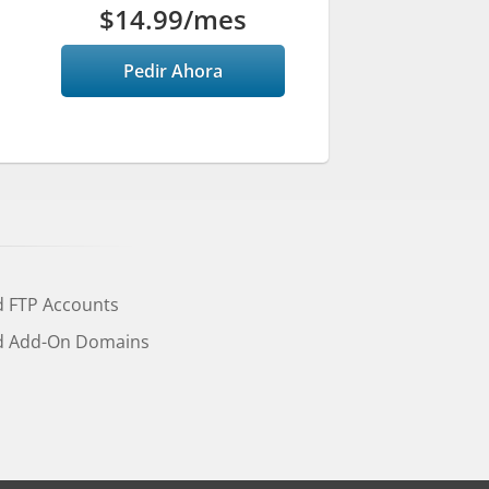
$14.99
/mes
Pedir Ahora
d FTP Accounts
d Add-On Domains