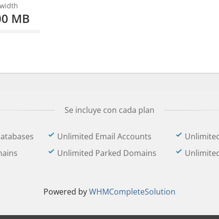
width
00 MB
omplete
Se incluye con cada plan
Databases
Unlimited Email Accounts
Unlimite
mains
Unlimited Parked Domains
Unlimite
Powered by
WHMCompleteSolution