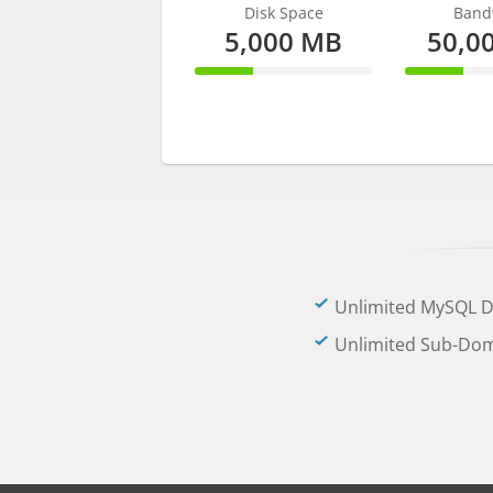
Disk Space
Band
5,000 MB
50,0
33% Complete
33% C
Unlimited MySQL 
Unlimited Sub-Do