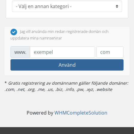
Jag vill använda min redan registrerade domän och
uppdatera mina namnservrar
www.
Använd
*
Gratis registrering av domännamn gäller följande domäner:
.com, .net, .org, .me, .us, .biz, .info, .pw, .xyz, .website
Powered by
WHMCompleteSolution