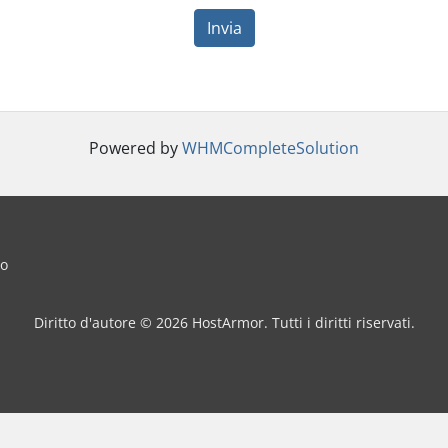
Invia
Powered by
WHMCompleteSolution
io
Diritto d'autore © 2026 HostArmor. Tutti i diritti riservati.