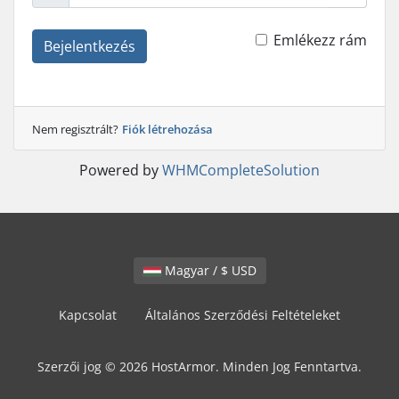
Emlékezz rám
Bejelentkezés
Nem regisztrált?
Fiók létrehozása
Powered by
WHMCompleteSolution
Magyar / $ USD
Kapcsolat
Általános Szerződési Feltételeket
Szerzői jog © 2026 HostArmor. Minden Jog Fenntartva.