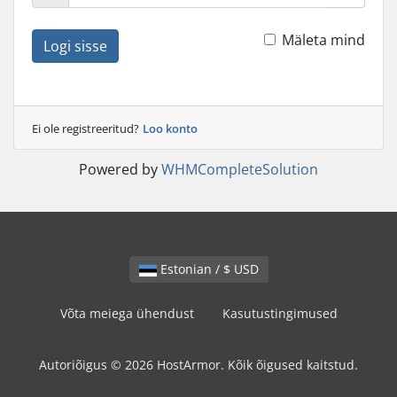
Mäleta mind
Logi sisse
Ei ole registreeritud?
Loo konto
Powered by
WHMCompleteSolution
Estonian / $ USD
Võta meiega ühendust
Kasutustingimused
Autoriõigus © 2026 HostArmor. Kõik õigused kaitstud.