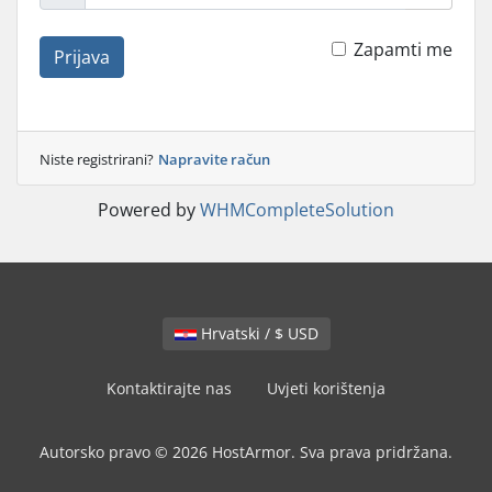
Zapamti me
Prijava
Niste registrirani?
Napravite račun
Powered by
WHMCompleteSolution
Hrvatski / $ USD
Kontaktirajte nas
Uvjeti korištenja
Autorsko pravo © 2026 HostArmor. Sva prava pridržana.